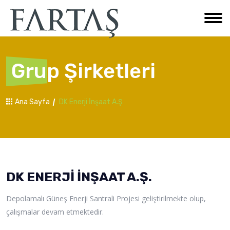
Grup Şirketleri
Ana Sayfa
DK Enerji İnşaat A.Ş
DK ENERJİ İNŞAAT A.Ş.
Depolamalı Güneş Enerji Santrali Projesi geliştirilmekte olup,
çalışmalar devam etmektedir.