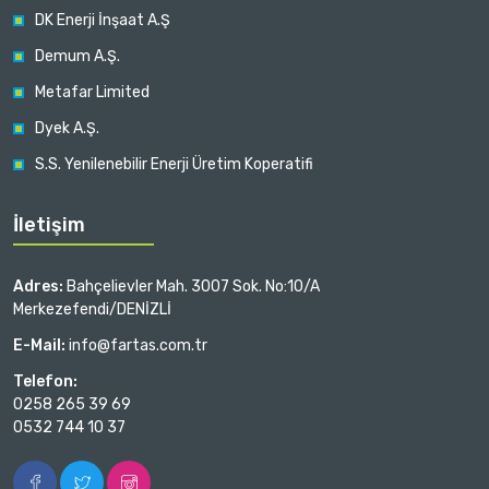
DK Enerji İnşaat A.Ş
Demum A.Ş.
Metafar Limited
Dyek A.Ş.
S.S. Yenilenebilir Enerji Üretim Koperatifi
İletişim
Adres:
Bahçelievler Mah. 3007 Sok. No:10/A
Merkezefendi/DENİZLİ
E-Mail:
info@fartas.com.tr
Telefon:
0258 265 39 69
0532 744 10 37