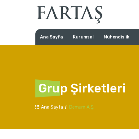
Ana Sayfa
Kurumsal
Mühendislik
Grup Şirketleri
Ana Sayfa
Demum A.Ş.