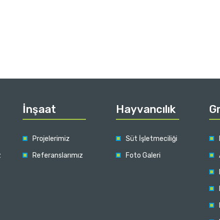
İnşaat
Hayvancılık
Gr
Projelerimiz
Süt İşletmeciliği
z
Referanslarımız
Foto Galeri