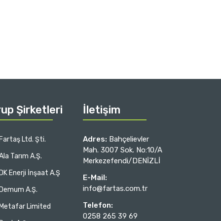
up Şirketleri
İletişim
Adres:
Bahçelievler
Fartaş Ltd. Şti.
Mah. 3007 Sok. No:10/A
Ala Tarım A.Ş.
Merkezefendi/DENİZLİ
DK Enerji İnşaat A.Ş
E-Mail:
info@fartas.com.tr
Demum A.Ş.
Telefon:
Metafar Limited
0258 265 39 69