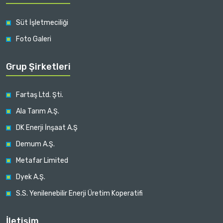
Süt İşletmeciliği
Foto Galeri
Grup Şirketleri
Fartaş Ltd. Şti.
Ala Tarım A.Ş.
DK Enerji İnşaat A.Ş
Demum A.Ş.
Metafar Limited
Dyek A.Ş.
S.S. Yenilenebilir Enerji Üretim Koperatifi
İletişim