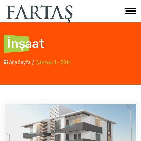
İnşaat
Ana Sayfa
Çakmak 4 - 2014