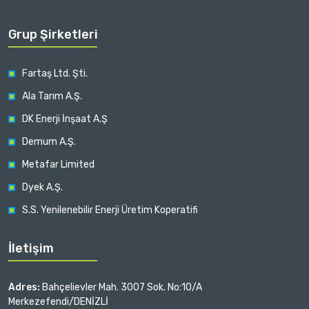
Grup Şirketleri
Fartaş Ltd. Şti.
Ala Tarım A.Ş.
DK Enerji İnşaat A.Ş
Demum A.Ş.
Metafar Limited
Dyek A.Ş.
S.S. Yenilenebilir Enerji Üretim Koperatifi
İletişim
Adres:
Bahçelievler Mah. 3007 Sok. No:10/A
Merkezefendi/DENİZLİ